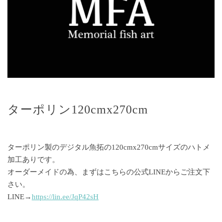
ターポリン120cmx270cm
ターポリン製のデジタル魚拓の120cmx270cmサイズのハトメ
加工ありです。
オーダーメイドの為、まずはこちらの公式LINEからご注文下
さい。
LINE→
https://lin.ee/JqP42sH